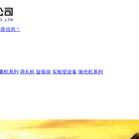
询盘信息！
囊机系列
滴丸机
旋振筛
实验室设备
抛光机系列