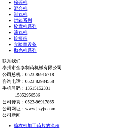
粉碎机
混合机
制丸机
烘箱系列
胶囊机系列
滴丸机
旋振筛
实验室设备
抛光机系列
联系我们
泰州市金泰制药机械有限公司
公司总机：0523-86916718
咨询电话：0523-82984558
手机号码：
13515152331
15852956586
公司传真：0523-86917865
公司网址：www.jtzyjx.com
公司新闻
糖衣机加工药片的流程